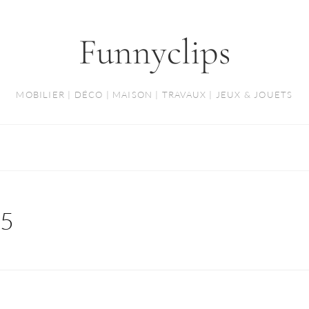
Funnyclips
MOBILIER | DÉCO | MAISON | TRAVAUX | JEUX & JOUETS
25