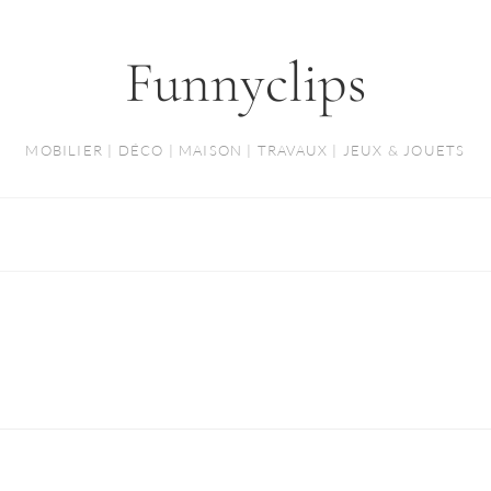
Funnyclips
MOBILIER | DÉCO | MAISON | TRAVAUX | JEUX & JOUETS