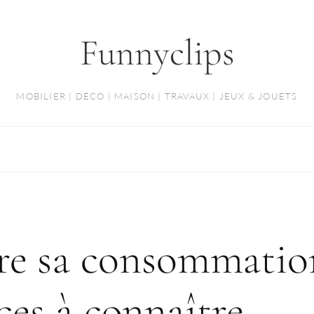
Funnyclips
MOBILIER | DÉCO | MAISON | TRAVAUX | JEUX & JOUETS
e sa consommation
uces à connaître