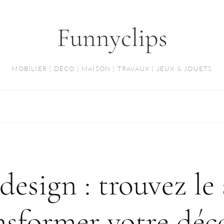
Funnyclips
MOBILIER | DÉCO | MAISON | TRAVAUX | JEUX & JOUETS
esign : trouvez le 
nsformer votre déc