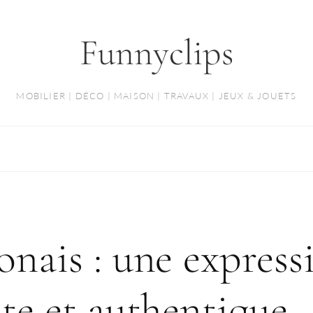
Funnyclips
MOBILIER | DÉCO | MAISON | TRAVAUX | JEUX & JOUETS
onais : une express
nte et authentique