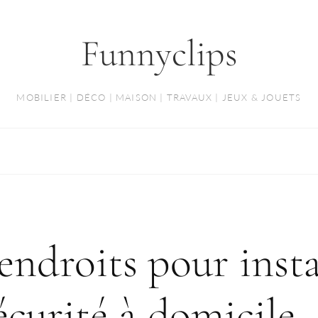
Funnyclips
MOBILIER | DÉCO | MAISON | TRAVAUX | JEUX & JOUETS
 endroits pour insta
écurité à domicile