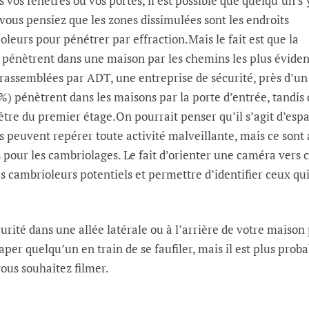
 vos fenêtres ou vos portes, il est possible que quelqu’un s’
e vous pensiez que les zones dissimulées sont les endroits
oleurs pour pénétrer par effraction.Mais le fait est que la
 pénètrent dans une maison par les chemins les plus éviden
rassemblées par ADT, une entreprise de sécurité, près d’un 
%) pénètrent dans les maisons par la porte d’entrée, tandis
tre du premier étage.On pourrait penser qu’il s’agit d’esp
s peuvent repérer toute activité malveillante, mais ce sont 
es pour les cambriolages. Le fait d’orienter une caméra vers 
s cambrioleurs potentiels et permettre d’identifier ceux qu
rité dans une allée latérale ou à l’arrière de votre maison
per quelqu’un en train de se faufiler, mais il est plus proba
vous souhaitez filmer.